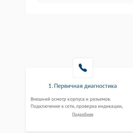
Интерфейсы и связь
Температура и эксплуатация
Механические повреждения
Механика
1. Первичная диагностика
Внешний осмотр корпуса и разъемов.
Подключение к сети, проверка индикации,
звуковых сигналов и кодов ошибок. Измерение
Подробнее
входного и выходного напряжения. Оценка
реакции ИБП на отключение основного питани