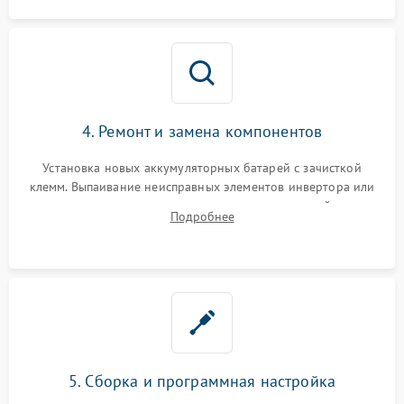
4. Ремонт и замена компонентов
Установка новых аккумуляторных батарей с зачисткой
клемм. Выпаивание неисправных элементов инвертора или
цепи зарядки и монтаж новых радиодеталей.
Подробнее
Восстановление поврежденных токоведущих дорожек и
замена реле.
5. Сборка и программная настройка