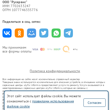
ООО "Русервис"
ИНН 7702633247
ОГРН 1077746335776
Поделиться в соц. сетях:
Мы принимаем
все формы оплаты
Политика конфиденциальности
Вся информация на сайте носит исключительно справочный характер.
Товарные знаки используются исключительно для описания устройств, в отношении которых
сервисные центры uly.fix-inform.ru предоставляют услуги по ремонту. Услуги оказываются в
неавторизованных сервисных центрах uly.fix-inform.ru, которые не связаны с
правообладателями товарных знаков или их официальными представителями.
Ремонт осуществляется для устройств, уже введенных в гражданский оборот в соответствии
Этот сайт использует файлы cookie. Вы можете
со статьей 1487 ГК РФ.
Использование товарных знаков не преследует цели индивидуализации услуг или введения
ознакомиться с
правилами использования
Согласен
потребителей в заблуждение, а служит для информирования о предоставляемых услугах по
файлов cookie
ремонту техники указанных брендов.
Представленная на сайте информация не является публичной офертой, определяемой