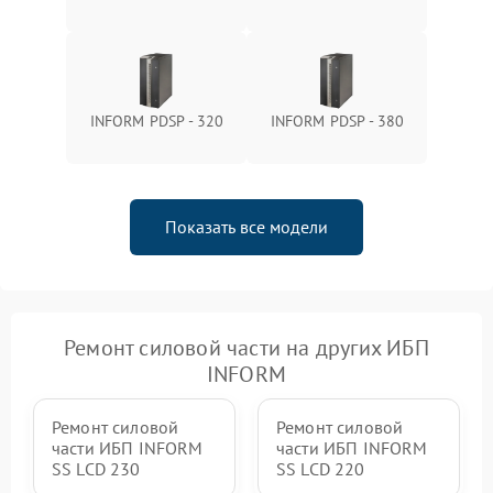
1500 ₽
Подробнее →
зарядки
Поломка системы защиты
1000 ₽
Подробнее →
от перегрузок
INFORM PDSP - 320
INFORM PDSP - 380
Неисправность системы
защиты от короткого
1500 ₽
Подробнее →
замыкания
Показать все модели
Повреждение системы
1000 ₽
Подробнее →
защиты от перегрева
Неисправность системы
защиты от
1500 ₽
Подробнее →
перенапряжения
Ремонт силовой части на других ИБП
INFORM
Ремонт силовой
Ремонт силовой
части ИБП INFORM
части ИБП INFORM
SS LCD 230
SS LCD 220