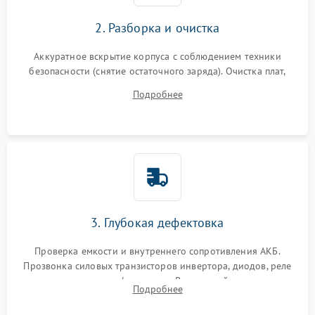
2. Разборка и очистка
Аккуратное вскрытие корпуса с соблюдением техники
безопасности (снятие остаточного заряда). Очистка плат,
радиаторов и кулеров от пыли с помощью сжатого воздуха
Подробнее
и кистей для предотвращения перегрева и замыканий.
3. Глубокая дефектовка
Проверка емкости и внутреннего сопротивления АКБ.
Прозвонка силовых транзисторов инвертора, диодов, реле
переключения и трансформатора. Визуальный поиск вздутых
Подробнее
конденсаторов и прогаров на печатной плате.