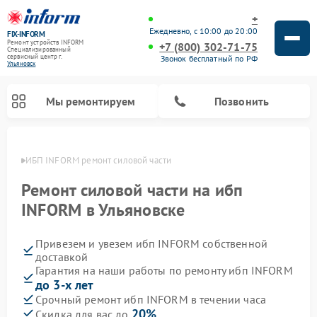
+
Ежедневно, с 10:00 до 20:00
FIX-INFORM
Ремонт устройств INFORM
+7 (800) 302-71-75
Специализированный
cервисный центр г.
Звонок бесплатный по РФ
Ульяновск
Мы ремонтируем
Позвонить
овске
ИБП INFORM ремонт силовой части
Ремонт силовой части на ибп
INFORM в Ульяновске
Привезем и увезем ибп INFORM собственной
доставкой
Гарантия на наши работы по ремонту ибп INFORM
до 3-х лет
Срочный ремонт ибп INFORM в течении часа
20%
Скидка для вас до