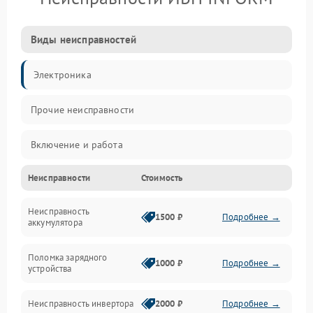
Виды неисправностей
Электроника
Прочие неисправности
Включение и работа
Неисправности
Стоимость
Работа с нагрузкой
Неисправность
Звук и индикация
1500 ₽
Подробнее →
аккумулятора
Питание и режимы
Поломка зарядного
1000 ₽
Подробнее →
устройства
Интерфейсы и связь
Неисправность инвертора
2000 ₽
Подробнее →