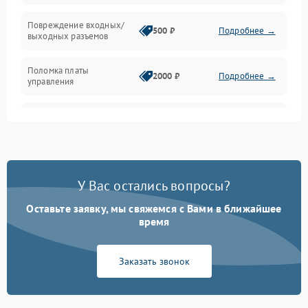
Температура и эксплуатация
Повреждение входных/
500 ₽
Подробнее →
выходных разъемов
Механические повреждения
Поломка платы
Механика
2000 ₽
Подробнее →
управления
Неисправность
3000 ₽
Подробнее →
трансформатора
Повреждение
500 ₽
Подробнее →
конденсаторов
У Вас остались вопросы?
Поломка предохранителя
100 ₽
Подробнее →
Оставьте заявку, мы свяжемся с Вами в ближайшее
время
Неисправность системы
1000 ₽
Подробнее →
охлаждения
Заказать звонок
Неисправность
500 ₽
Подробнее →
индикаторов