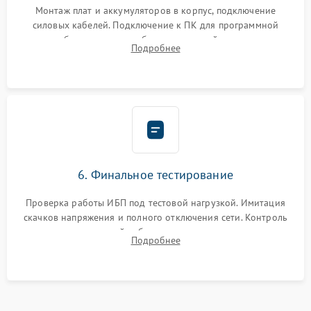
Монтаж плат и аккумуляторов в корпус, подключение
силовых кабелей. Подключение к ПК для программной
калибровки констант батареи, настройки порогов
Подробнее
срабатывания AVR и сброса счетчиков старения АКБ.
6. Финальное тестирование
Проверка работы ИБП под тестовой нагрузкой. Имитация
скачков напряжения и полного отключения сети. Контроль
времени автономной работы, температурного режима и
Подробнее
корректности формы выходного сигнала.